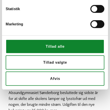
20. MARTS 2023
Statistik
Når man på gymnasierne bombarderes med grønne
tilbud fra alle sider, kan de være vanskeligt at skelne
mellem, hvad der er greenwashing, og hvad der er ægte
Marketing
grønt, eller med...
Læs mere
Tillad alle
Tillad valgte
Spar penge på nye lamper og
lysstofrør
Afvis
3. MARTS 2023
Alssundgymnasiet Sønderborg besluttede sig sidste år
for at skifte alle skolens lamper og lysstofrør ud med
nogen, der brugte mindre strøm. Udgiften til den nye