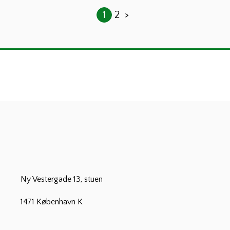
Indlægsinddel
1
2
>
Ny Vestergade 13, stuen
1471 København K