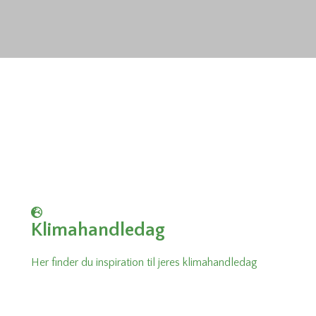
Bliv en del af Gymnasieskolernes
Klimaalliance
Klimahandledag
Her finder du inspiration til jeres klimahandledag