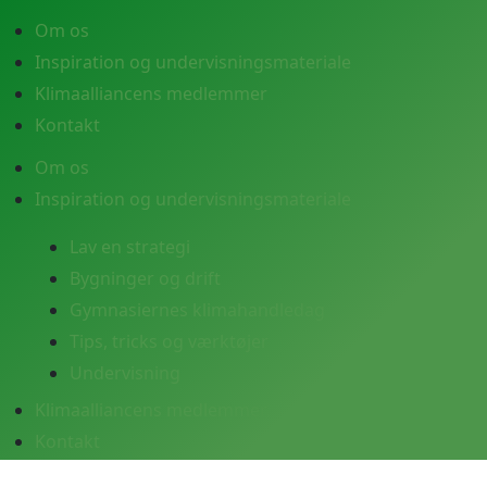
Om os
Inspiration og undervisningsmateriale
Klimaalliancens medlemmer
Kontakt
Om os
Inspiration og undervisningsmateriale
Lav en strategi
Bygninger og drift
Gymnasiernes klimahandledag
Tips, tricks og værktøjer
Undervisning
Klimaalliancens medlemmer
Kontakt