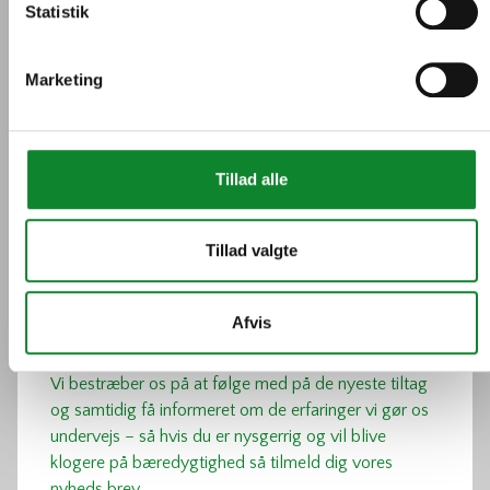
regnskaber på gymnasierne, og hvilke barrierer
Statistik
gymnasierne møder i dagligdagen, i forhold til at blive
endnu mere bæredygtige.
Marketing
Se Inspirationskatalog
Tillad alle
Tillad valgte
Vores nyhedsbrev
Afvis
Vi bestræber os på at følge med på de nyeste tiltag
og samtidig få informeret om de erfaringer vi gør os
undervejs – så hvis du er nysgerrig og vil blive
klogere på bæredygtighed så tilmeld dig vores
nyheds brev.