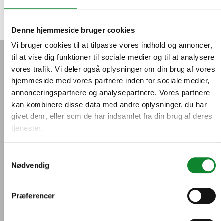
Denne hjemmeside bruger cookies
Vi bruger cookies til at tilpasse vores indhold og annoncer,
til at vise dig funktioner til sociale medier og til at analysere
vores trafik. Vi deler også oplysninger om din brug af vores
hjemmeside med vores partnere inden for sociale medier,
annonceringspartnere og analysepartnere. Vores partnere
kan kombinere disse data med andre oplysninger, du har
givet dem, eller som de har indsamlet fra din brug af deres
Inspirationskatalog om grønne
tjenester.
tiltag
Samtykkevalg
Rundt omkring i landet har gymnasierne taget den grønne
Nødvendig
omstilling til sig, og der foregår mange spændende
projekter med både drift og undervisning. Dem kan du
Præferencer
læse mere om i dette inspirationskatalog, der også samler
op på, hvordan det står til med at indføre grønne