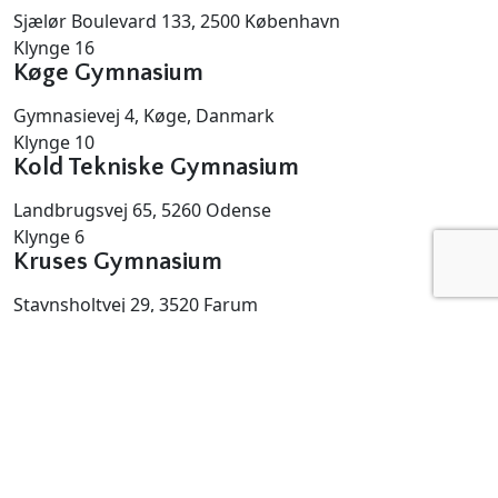
Sjælør Boulevard 133, 2500 København
Klynge 16
Køge Gymnasium
Gymnasievej 4, Køge, Danmark
Klynge 10
Kold Tekniske Gymnasium
Landbrugsvej 65, 5260 Odense
Klynge 6
Kruses Gymnasium
Stavnsholtvej 29, 3520 Farum
Klynge 8
Lyngby Gymnasium
Hjortehøjsvej 1, Kongens Lyngby, Danmark
Klynge 15
Middelfart Gymnasium og HF
Østre Hougvej 97, 5500 Middelfart