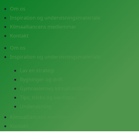
Om os
Inspiration og undervisningsmateriale
Klimaalliancens medlemmer
Kontakt
Om os
Inspiration og undervisningsmateriale
Lav en strategi
Bygninger og drift
Gymnasiernes klimahandledag
Tips, tricks og værktøjer
Undervisning
Klimaalliancens medlemmer
Kontakt