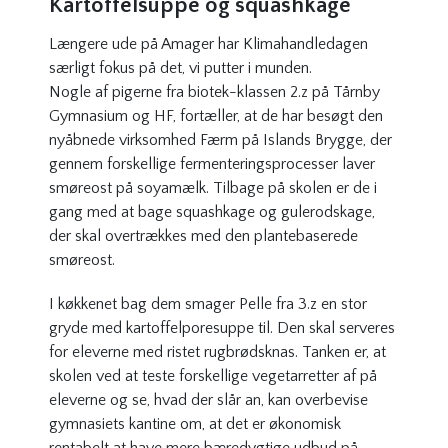
Kartoffelsuppe og squashkage
Længere ude på Amager har Klimahandledagen
særligt fokus på det, vi putter i munden.
Nogle af pigerne fra biotek-klassen 2.z på Tårnby
Gymnasium og HF, fortæller, at de har besøgt den
nyåbnede virksomhed Færm på Islands Brygge, der
gennem forskellige fermenteringsprocesser laver
smøreost på soyamælk. Tilbage på skolen er de i
gang med at bage squashkage og gulerodskage,
der skal overtrækkes med den plantebaserede
smøreost.
I køkkenet bag dem smager Pelle fra 3.z en stor
gryde med kartoffelporesuppe til. Den skal serveres
for eleverne med ristet rugbrødsknas. Tanken er, at
skolen ved at teste forskellige vegetarretter af på
eleverne og se, hvad der slår an, kan overbevise
gymnasiets kantine om, at det er økonomisk