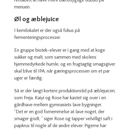
rentabelt at have mere bæredygtige udbud på
menuen.
Øl og æblejuice
I kemilokalet er der også fokus på
fermenteringsprocesser.
En gruppe biotek-elever er i gang med at koge
sukker og malt, som sammen med skolens
hjemmedyrkede humle, og en frugtagtig smagsgiver
skal blive til IPA, når gæringsprocessen om et par
uger er færdig.
Så er der langt kortere produktionstid på æblejuicen,
som Freja, Kaiyi og Rose har kastet sig over i en
gårdhave mellem gymnasiets lave bygninger.
”Det er en god fornemmelse at lave noget, der
smager godt, ” siger Rose og tapper velvilligt saft i
papkrus til nogle af de andre elever. Pigerne har