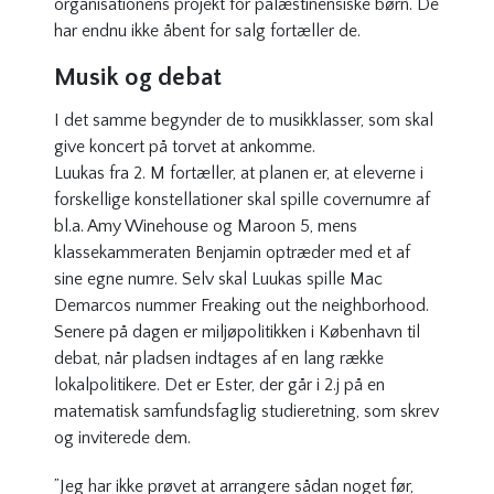
organisationens projekt for palæstinensiske børn. De
har endnu ikke åbent for salg fortæller de.
Musik og debat
I det samme begynder de to musikklasser, som skal
give koncert på torvet at ankomme.
Luukas fra 2. M fortæller, at planen er, at eleverne i
forskellige konstellationer skal spille covernumre af
bl.a. Amy Winehouse og Maroon 5, mens
klassekammeraten Benjamin optræder med et af
sine egne numre. Selv skal Luukas spille Mac
Demarcos nummer
Freaking out the neighborhood.
Senere på dagen er miljøpolitikken i København til
debat, når pladsen indtages af en lang række
lokalpolitikere. Det er Ester, der går i 2.j på en
matematisk samfundsfaglig studieretning, som skrev
og inviterede dem.
”Jeg har ikke prøvet at arrangere sådan noget før,