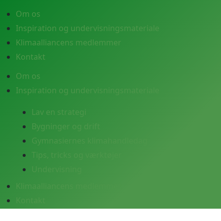
Om os
Inspiration og undervisningsmateriale
Klimaalliancens medlemmer
Kontakt
Om os
Inspiration og undervisningsmateriale
Lav en strategi
Bygninger og drift
Gymnasiernes klimahandledag
Tips, tricks og værktøjer
Undervisning
Klimaalliancens medlemmer
Kontakt