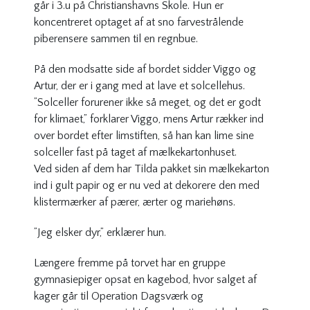
går i 3.u på Christianshavns Skole. Hun er
koncentreret optaget af at sno farvestrålende
piberensere sammen til en regnbue.
På den modsatte side af bordet sidder Viggo og
Artur, der er i gang med at lave et solcellehus.
”Solceller forurener ikke så meget, og det er godt
for klimaet,” forklarer Viggo, mens Artur rækker ind
over bordet efter limstiften, så han kan lime sine
solceller fast på taget af mælkekartonhuset.
Ved siden af dem har Tilda pakket sin mælkekarton
ind i gult papir og er nu ved at dekorere den med
klistermærker af pærer, ærter og mariehøns.
”Jeg elsker dyr,” erklærer hun.
Længere fremme på torvet har en gruppe
gymnasiepiger opsat en kagebod, hvor salget af
kager går til Operation Dagsværk og