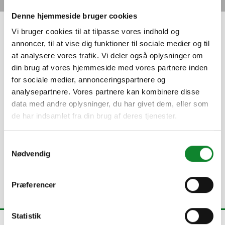
Denne hjemmeside bruger cookies
Vi bruger cookies til at tilpasse vores indhold og
Filosofisk dialog viser vejen til
annoncer, til at vise dig funktioner til sociale medier og til
klimaløsninger
at analysere vores trafik. Vi deler også oplysninger om
din brug af vores hjemmeside med vores partnere inden
27. JUNI 2025
for sociale medier, annonceringspartnere og
analysepartnere. Vores partnere kan kombinere disse
En lang række organisationer og ildsjæle var samlet, da
data med andre oplysninger, du har givet dem, eller som
DGS den 18. juni havde indkaldt til netværkskonference
de har indsamlet fra din brug af deres tjenester.
om unge og bæredygtighed.Søren Sindberg Jensen, der
er lektor på Institut for Design,...
Samtykkevalg
Læs mere
Nødvendig
Præferencer
Statistik