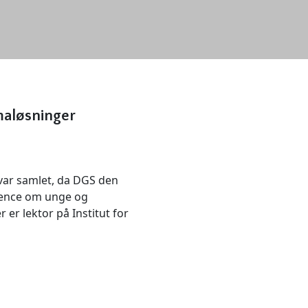
imaløsninger
 var samlet, da DGS den
erence om unge og
er lektor på Institut for