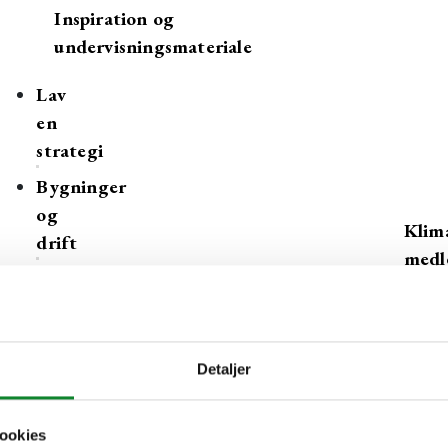
Inspiration og
undervisningsmateriale
Lav
en
strategi
Bygninger
og
Klima
drift
med
Gymnasiernes
klimahandledag
Tips,
tricks
Detaljer
og
værktøjer
ookies