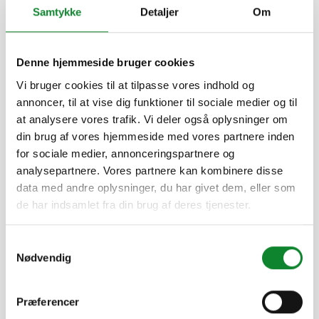
Samtykke
Detaljer
Om
Aarhus Borgmester Anders Winnerskjold satte en
højtidelig og motiverende ramme for dagen med sin
åbningstale, hvor han understregede vigtigheden af fælles
handling for en bæredygtig fremtid. Derefter tog tidligere
Denne hjemmeside bruger cookies
RiG-elev Tor Fabian over og skabte energi og sammenhold
Vi bruger cookies til at tilpasse vores indhold og
gennem en fælles træningssession med Sick Project. Det
var en kraftfuld start, der mindede os om, at bevægelse og
annoncer, til at vise dig funktioner til sociale medier og til
fællesskab hænger uløseligt sammen.
at analysere vores trafik. Vi deler også oplysninger om
din brug af vores hjemmeside med vores partnere inden
for sociale medier, annonceringspartnere og
Workshops med mening
analysepartnere. Vores partnere kan kombinere disse
Efter den fælles start fordelte skolens elever og ansatte sig
data med andre oplysninger, du har givet dem, eller som
på 28 forskellige workshops, som bød på en bred palet af
de har indsamlet fra din brug af deres tjenester.
spændende og lærerige aktiviteter. Fra kreative projekter
med genbrugsmaterialer til inspirerende møder med
eksterne organisationer som ParaSport Danmark og Kirkens
Samtykkevalg
Korshær – dagen bød på hands-on læring og refleksion
Nødvendig
over vores fælles ansvar for verden, os selv og hinanden.
Elever og ansatte arbejdede ivrigt på at fremstille smykker,
scrunchies og insekthoteller, mens andre fordybede sig i
spørgsmål om social bæredygtighed, bæredygtig litteratur
Præferencer
og global ulighed. Den brede variation af workshops viste,