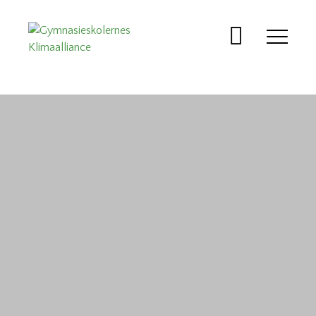
Gymnasieskolernes
Bæredygtig
Klimaalliance
Gymnasierådgivning