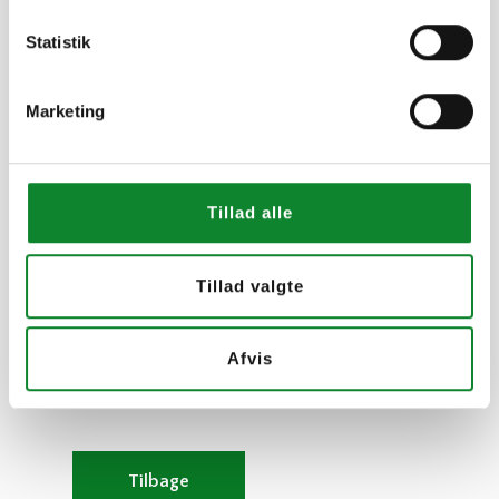
hvordan alle kan finde deres egen vej til til en grønnere og
mere bæredygtig hverdag.
Statistik
Fremtidige ringe i vandet
Marketing
Bæredygtighedsdagen på Risskov Gymnasium var mere
end blot en enkeltstående begivenhed – den markerede
startskuddet på en hverdag, hvor skolens elever og ansatte
aktivt vil arbejde videre med bæredygtige initiativer på hele
Tillad alle
skolen. Med nye indsigter, handlemuligheder og
fællesskaber blev dagen en stærk påmindelse om, at vi
sammen kan gøre en forskel – både lokalt og globalt.
Tillad valgte
Afvis
Tilbage