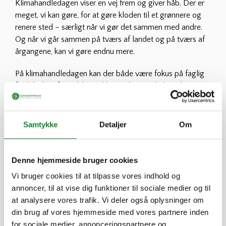
Klimahandledagen viser en vej frem og giver håb. Der er
meget, vi kan gøre, for at gøre kloden til et grønnere og
renere sted – særligt når vi gør det sammen med andre.
Og når vi går sammen på tværs af landet og på tværs af
årgangene, kan vi gøre endnu mere.
På klimahandledagen kan der både være fokus på faglig
fordybelse i fx problematikker omkring cirkulær økonomi,
energiformer eller biodiversitet, man kan slippe
kreativiteten løs og lave nye kreationer af gamle
materialer, skrive sange, digte eller debatindlæg om
Samtykke
Detaljer
Om
klimaet, eller man kan indgå i meningsfulde samarbejder
med lokale virksomheder, repaircafer og ngo’er.
Denne hjemmeside bruger cookies
Kun fantasien sætter grænser, og det enkelte gymnasium
Vi bruger cookies til at tilpasse vores indhold og
sammensætter selv sin klimahandledag ud fra elevernes
annoncer, til at vise dig funktioner til sociale medier og til
ønsker og de lokale forhold.
at analysere vores trafik. Vi deler også oplysninger om
din brug af vores hjemmeside med vores partnere inden
For at skabe mest mulig fleksibilitet er der ikke noget fast
for sociale medier, annonceringspartnere og