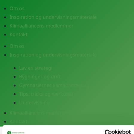
Om os
Inspiration og undervisningsmateriale
Klimaalliancens medlemmer
Kontakt
Om os
Inspiration og undervisningsmateriale
Lav en strategi
Bygninger og drift
Gymnasiernes klimahandledag
Tips, tricks og værktøjer
Undervisning
Klimaalliancens medlemmer
Kontakt