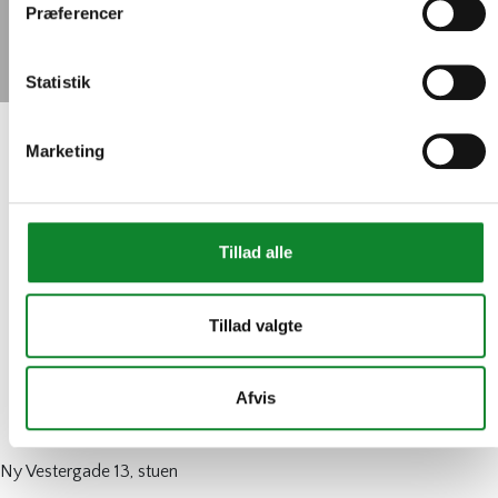
Præferencer
Statistik
Marketing
Hjem
»
Slagelse Gymnasium
Slagelse Gymnasium
Tillad alle
17. februar 2021
Tillad valgte
Tilbage
Afvis
Ny Vestergade 13, stuen