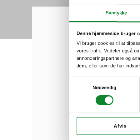
Samtykke
Hjem
»
Randers Statsskole
Denne hjemmeside bruger c
Randers S
Vi bruger cookies til at tilpas
vores trafik. Vi deler også 
annonceringspartnere og anal
dem, eller som de har indsaml
17. FEBRUAR 2021
Samtykkevalg
Nødvendig
Tilbage
Afvis