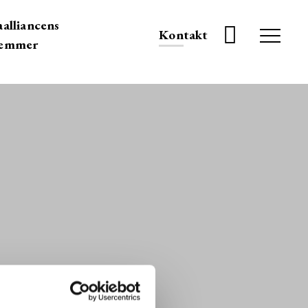
alliancens
Kontakt
emmer