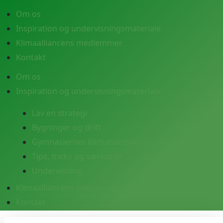
Om os
Inspiration og undervisningsmateriale
Klimaalliancens medlemmer
Kontakt
Om os
Inspiration og undervisningsmateriale
Lav en strategi
Bygninger og drift
Gymnasiernes klimahandledag
Tips, tricks og værktøjer
Undervisning
Klimaalliancens medlemmer
Kontakt