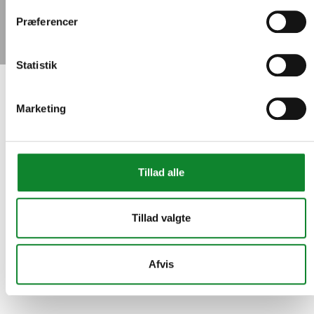
Præferencer
Statistik
Marketing
Hjem
»
Middelfart Gymnasium og HF
Middelfart Gymnasium
og HF
Tillad alle
Tillad valgte
17. februar 2021
Tilbage
Afvis