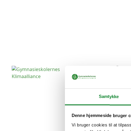
Om
os
Gymnasieskolernes Klimaalliance
Bæredygtig Gymnasierådgivning
Samtykke
Denne hjemmeside bruger c
Vi bruger cookies til at tilpas