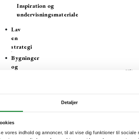
Inspiration og
undervisningsmateriale
Lav
en
strategi
Bygninger
og
Klima
drift
med
Gymnasiernes
klimahandledag
Detaljer
Tips,
tricks
og
ookies
værktøjer
se vores indhold og annoncer, til at vise dig funktioner til sociale