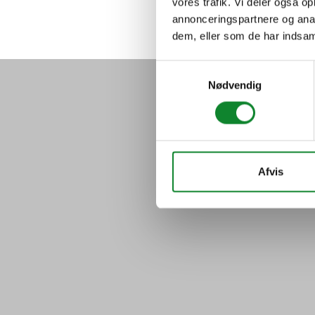
vores trafik. Vi deler også 
annonceringspartnere og anal
dem, eller som de har indsaml
Samtykkevalg
Nødvendig
Afvis