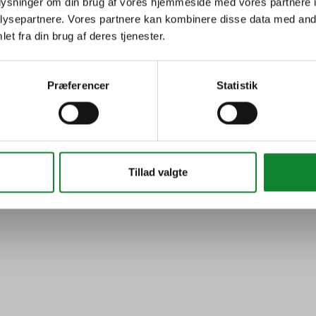
oplysninger om din brug af vores hjemmeside med vores partnere i
Undervisning
ysepartnere. Vores partnere kan kombinere disse data med andr
et fra din brug af deres tjenester.
Præferencer
Statistik
Tillad valgte