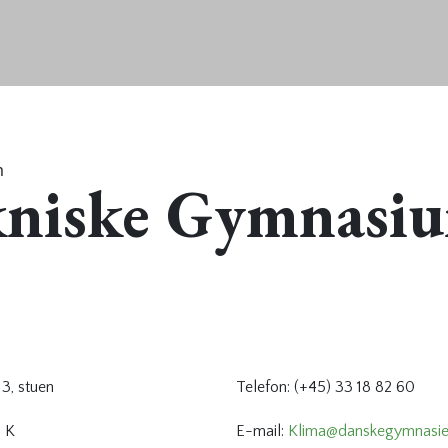
m
kniske Gymnasi
3, stuen
Telefon: (+45) 33 18 82 60
 K
E-mail:
Klima@danskegymnasie