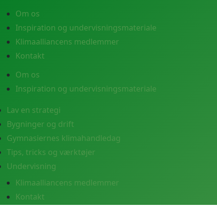
Om os
Inspiration og undervisningsmateriale
Klimaalliancens medlemmer
Kontakt
Om os
Inspiration og undervisningsmateriale
Lav en strategi
Bygninger og drift
Gymnasiernes klimahandledag
Tips, tricks og værktøjer
Undervisning
Klimaalliancens medlemmer
Kontakt