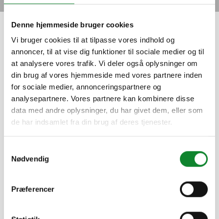
Denne hjemmeside bruger cookies
Hjem
»
Espergærde Gymnasium og HF
Vi bruger cookies til at tilpasse vores indhold og
annoncer, til at vise dig funktioner til sociale medier og til
Espergærde Gymnasium og
at analysere vores trafik. Vi deler også oplysninger om
HF
din brug af vores hjemmeside med vores partnere inden
for sociale medier, annonceringspartnere og
analysepartnere. Vores partnere kan kombinere disse
17. FEBRUAR 2021
data med andre oplysninger, du har givet dem, eller som
de har indsamlet fra din brug af deres tjenester.
Samtykkevalg
Nødvendig
Tilbage
Præferencer