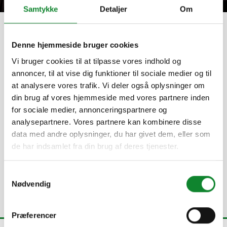
Samtykke
Detaljer
Om
Hjem
»
Aalborg Katedralskole
Denne hjemmeside bruger cookies
Aalborg Katedralskole
Vi bruger cookies til at tilpasse vores indhold og
annoncer, til at vise dig funktioner til sociale medier og til
at analysere vores trafik. Vi deler også oplysninger om
17. MAJ 2024
din brug af vores hjemmeside med vores partnere inden
for sociale medier, annonceringspartnere og
analysepartnere. Vores partnere kan kombinere disse
data med andre oplysninger, du har givet dem, eller som
de har indsamlet fra din brug af deres tjenester.
Tilbage
Samtykkevalg
Nødvendig
Præferencer