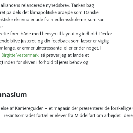
aalliancens relancerede nyhedsbrev. Tanken bag
ret på dels det klimapolitiske arbejde som Danske
praktiske eksempler ude fra medlemsskolerne, som kan
e.
 rette form både med hensyn til layout og indhold. Derfor
de blive justeret, og din feedback som læser er vigtig
or lange, er emner uinteressante, eller er der noget, I
l
Birgitte Vestermark
, så prøver jeg at lande et
nden for skiven i forhold til jeres behov og
mnasium
delse af Karriereguiden – et magasin der præsenterer de forskelli
i Trekantsområdet fortæller elever fra Middelfart om arbejdet i deres