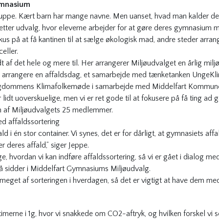
gymnasium
ruppe. Kært barn har mange navne. Men uanset, hvad man kalder dem
retter udvalg, hvor eleverne arbejder for at gøre deres gymnasium 
us på at få kantinen til at sælge økologisk mad, andre steder arran
celler.
 af det hele og mere til. Her arrangerer Miljøudvalget en årlig m
t arrangere en affaldsdag, et samarbejde med tænketanken UngeKli
 Ungdommens Klimafolkemøde i samarbejde med Middelfart Kommun
idt uoverskuelige, men vi er ret gode til at fokusere på få ting ad gan
en af Miljøudvalgets 25 medlemmer.
d affaldssortering
ld i én stor container. Vi synes, det er for dårligt, at gymnasiets affal
 deres affald,” siger Jeppe.
 hvordan vi kan indføre affaldssortering, så vi er gået i dialog med
så sidder i Middelfart Gymnasiums Miljøudvalg.
 meget af sorteringen i hverdagen, så det er vigtigt at have dem med
itimerne i 1g, hvor vi snakkede om CO2-aftryk, og hvilken forskel vi