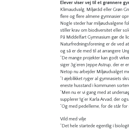
Elever viser vej til et grønnere 
Klimaudvalg, Miljøråd eller Grøn G
flere og flere almene gymnasier op
Nogle steder har miljøudvalgene fok
stiller krav om biodiversitet eller sol
På Middelfart Gymnasium gør de lidt
Naturfredningsforening er de ved a
og så er de med til at arrangere
”De mange projekter kan godt virker l
siger 3g’eren Jeppe Astrup, der er 
Netop nu arbejder Miljøudvalget me
”I øjeblikket ryger al gymnasiets skra
eneste husstand i kommunen sorterer
”Men nu er vi gang med at undersøge,
supplerer 1g’er Karla Arvad, der og
”Og med pedellerne, for de står for
Vild med vilje
”Det hele startede egentlig i biolog