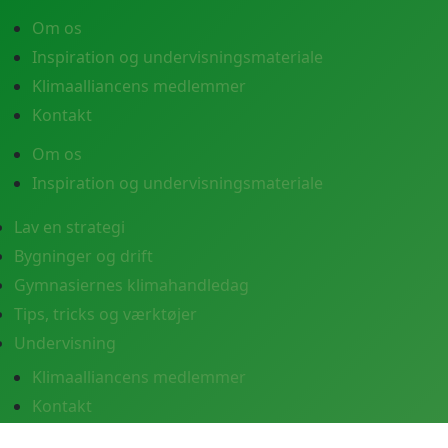
Om os
Inspiration og undervisningsmateriale
Klimaalliancens medlemmer
Kontakt
Om os
Inspiration og undervisningsmateriale
Lav en strategi
Bygninger og drift
Gymnasiernes klimahandledag
Tips, tricks og værktøjer
Undervisning
Klimaalliancens medlemmer
Kontakt