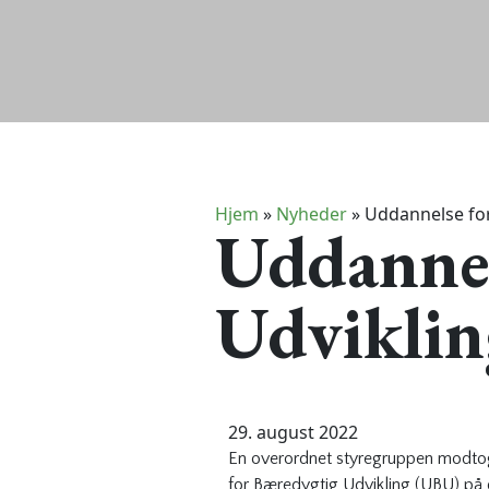
Hjem
»
Nyheder
»
Uddannelse for
Uddannel
Udviklin
29. august 2022
En overordnet styregruppen modtog
for Bæredygtig Udvikling (UBU) på