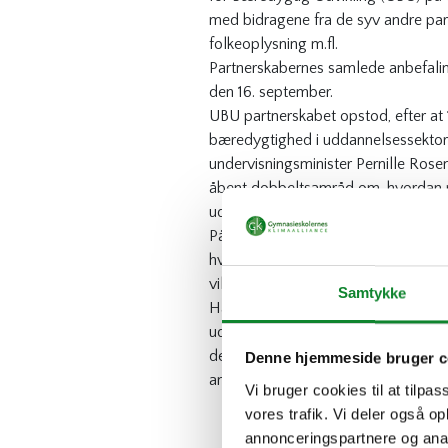
med bidragene fra de syv andre part
folkeoplysning m.fl.
Partnerskabernes samlede anbefali
den 16. september.
UBU partnerskabet opstod, efter at 
bæredygtighed i uddannelsessektor
undervisningsminister Pernille Ros
åbent dobbeltsamråd om, hvordan reg
uddannelser, lige fra folkeskole til
På samrådet den 13. april 2021 fik 
hvis han ville skrive en handlingspl
vil jeg ikke love – men store dele af
Samtykke
Handleplan og national strategi for
uddannelsesorganisationer. Herefter 
der er for uddannelse for bæredygti
Denne hjemmeside bruger c
anbefalinger til, hvordan vi kommer 
Vi bruger cookies til at tilpas
vores trafik. Vi deler også 
annonceringspartnere og anal