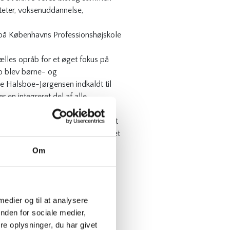
iteter, voksenuddannelse,
 på Københavns Professionshøjskole
ælles opråb for et øget fokus på
 blev børne- og
e Halsboe-Jørgensen indkaldt til
en integreret del af alle
r Pernille Rosenkrantz-Theil på, at
erne gennemføre “ikke det hele – det
Om
ing fra 20
e, hvilke barrierer og muligheder,
rierer og muligheder samt
 medier og til at analysere
nden for sociale medier,
jdsmarked
e oplysninger, du har givet