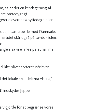
, så er det en kendsgerning af
mere bæredygtigt.
gerer eleverne tøjbyttedage eller
iljødag. I samarbejde med Danmarks
marådet står også på to-do-listen,
e.
gen, så vi er sikre på at nå i mål,”
d ikke bliver sorteret, når hver
 det lokale skraldefirma Abena,”
,” indskyder Jeppe.
 selv gjorde for at begrænse vores