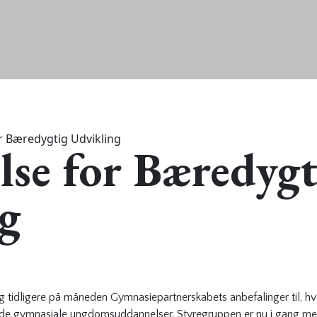
 Bæredygtig Udvikling
se for Bæredygt
g
 tidligere på måneden Gymnasiepartnerskabets anbefalinger til, h
 de gymnasiale ungdomsuddannelser. Styregruppen er nu i gang me