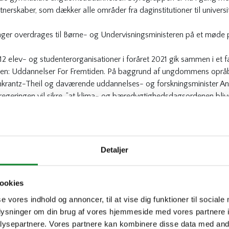
nerskaber, som dækker alle områder fra daginstitutioner til univers
nger overdrages til Børne- og Undervisningsministeren på et møde
12 elev- og studenterorganisationer i foråret 2021 gik sammen i et f
en:
Uddannelser For Fremtiden
. På baggrund af ungdommens opråb
enkrantz-Theil og daværende uddannelses- og forskningsminister An
eringen vil sikre, ”at klima- og bæredygtighedsdagsordenen bliver 
 de videregående uddannelser.”
Uffe Elbæk (Frie Grønne) håndslag fra børne- og undervisningsministe
an og en national strategi for grønne uddannelser ville regeringen g
 det,” sagde Pernille Rosenkrantz-Theil.
Detaljer
 UBU blev overdraget til ministeren den 13. januar 2022 med opbakn
blev der nedsat otte partnerskaber, som fik til opgave at identificer
g udvikling på de forskellige uddannelsesområder. Det er disse bar
ookies
videre herfra, der i næste måned overdrages til ministeren.
se vores indhold og annoncer, til at vise dig funktioner til sociale
oplysninger om din brug af vores hjemmeside med vores partnere i
Fremtidens grønne arbe
ysepartnere. Vores partnere kan kombinere disse data med andr