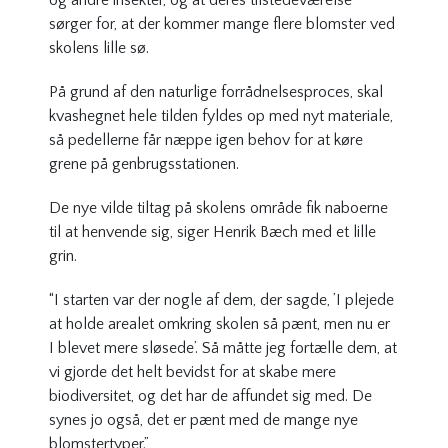
og andre insekter, og at deres tilstedeværelse
sørger for, at der kommer mange flere blomster ved
skolens lille sø.
På grund af den naturlige forrådnelsesproces, skal
kvashegnet hele tilden fyldes op med nyt materiale,
så pedellerne får næppe igen behov for at køre
grene på genbrugsstationen.
De nye vilde tiltag på skolens område fik naboerne
til at henvende sig, siger Henrik Bæch med et lille
grin.
“I starten var der nogle af dem, der sagde, ’I plejede
at holde arealet omkring skolen så pænt, men nu er
I blevet mere sløsede’. Så måtte jeg fortælle dem, at
vi gjorde det helt bevidst for at skabe mere
biodiversitet, og det har de affundet sig med. De
synes jo også, det er pænt med de mange nye
blomstertyper.”