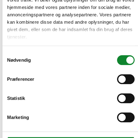
frem i tiden. Men det er min klare erfaring, at det
hjemmeside med vores partnere inden for sociale medier,
betaler sig at investere grønt, og det, man sparer på
annonceringspartnere og analysepartnere. Vores partnere
driften på den lange bane, kan man jo bruge til nye
kan kombinere disse data med andre oplysninger, du har
klimaindsatser eller investere i undervisningen,” siger
givet dem, eller som de har indsamlet fra din brug af deres
han.
tjenester.
Kvashegn øger biodiversitet
Samtykkevalg
Der er også masser af projekter, man kan gå i gang
Nødvendig
med, som ikke koster noget særligt.
Vi går hen over en plæne med tydeligt trampede
Præferencer
stier. På denne tid af året er hele området
nogenlunde lige fladt, men om foråret og sommeren
er områderne mellem stierne et vildtvoksende
Statistik
område med planter i mere end en meters højde.
Det er godt for biodiversiteten, for de vilde
Marketing
græsarealer er levested for en masse forskelligt
kryb og kravl.