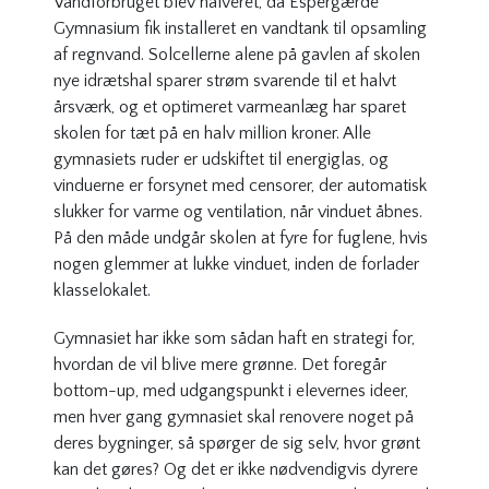
Vandforbruget blev halveret, da Espergærde
Gymnasium fik installeret en vandtank til opsamling
af regnvand. Solcellerne alene på gavlen af skolen
nye idrætshal sparer strøm svarende til et halvt
årsværk, og et optimeret varmeanlæg har sparet
skolen for tæt på en halv million kroner. Alle
gymnasiets ruder er udskiftet til energiglas, og
vinduerne er forsynet med censorer, der automatisk
slukker for varme og ventilation, når vinduet åbnes.
På den måde undgår skolen at fyre for fuglene, hvis
nogen glemmer at lukke vinduet, inden de forlader
klasselokalet.
Gymnasiet har ikke som sådan haft en strategi for,
hvordan de vil blive mere grønne. Det foregår
bottom-up, med udgangspunkt i elevernes ideer,
men hver gang gymnasiet skal renovere noget på
deres bygninger, så spørger de sig selv,
hvor grønt
kan det gøres
? Og det er ikke nødvendigvis dyrere