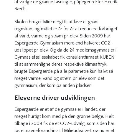
at vælge de grønne løsninger, påpeger rektor Henrik
Bæch.
Skolen bruger MinEnergi til at lave et grønt
regnskab, og målet er år for år at reducere forbruget
af vand, varme og strøm pr. elev. Siden 2009 har
Espergærde Gymnasium mere end halveret CO2-
udslippet pr. elev. Og da de 24 medlemsgymnasier i
Gymnasiefællesskabet fik konsulentfirmaet KUBEN
til at sammenligne deres respektive klimaaftryk,
brugte Espergærde på alle parametre kun halvt så
meget varme, vand og strøm pr. elev som det
gymnasium, der kom på anden pladsen.
Eleverne driver udviklingen
Espergærde er et af de gymnasier i landet, der
meget hurtigt kom med på den grønne bølge. Helt
tilbage i 2009 fik de et CO2-udvalg, som siden har
taget navneforandring til
Miljøudvalget
, og nu er et