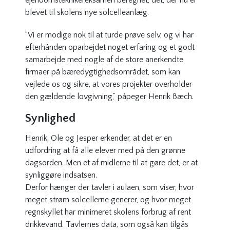
ejendomsteknikereksamen beregnet, det, der nu er
blevet til skolens nye solcelleanlæg.
“Vi er modige nok til at turde prøve selv, og vi har
efterhånden oparbejdet noget erfaring og et godt
samarbejde med nogle af de store anerkendte
firmaer på bæredygtighedsområdet, som kan
vejlede os og sikre, at vores projekter overholder
den gældende lovgivning,” påpeger Henrik Bæch.
Synlighed
Henrik, Ole og Jesper erkender, at det er en
udfordring at få alle elever med på den grønne
dagsorden. Men et af midlerne til at gøre det, er at
synliggøre indsatsen.
Derfor hænger der tavler i aulaen, som viser, hvor
meget strøm solcellerne generer, og hvor meget
regnskyllet har minimeret skolens forbrug af rent
drikkevand. Tavlernes data, som også kan tilgås