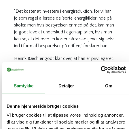
“Det koster at investere i energireduktion, for vi har
jo som regel allerede de ‘sorte’ energikilder inde på
skoler, men hvis bestyrelsen er med på det, kan man
jo godt lave et underskud i egenkapitalen, hvis man
kan se, at det over en kortere årrække tjener sig selv
ind i form af besparelser på driften,” forklarer han.
Henrik Bæch er godt klar over, at han er privilegeret,
fordi han står i spidsen for et gymnasium, der ejer
sine egne bygninger og har en sund økonomi, og
derfor har lidt nemmere ved at finde penge til
Samtykke
Detaljer
Om
projekterne.
“Men alle kan i princippet gøre det. Det handler bare
om at være modig. Jeg rystede da også på hånden
Denne hjemmeside bruger cookies
de første par gange, hvor jeg trykkede på knappen
Vi bruger cookies til at tilpasse vores indhold og annoncer,
til projekter til en halv eller en hel million kroner, som
til at vise dig funktioner til sociale medier og til at analysere
jeg vidste ville tynge skolens budgetter i flere år
vores trafik. Vi deler også oplysninger om din brug af vores