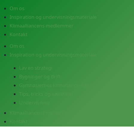
Om os
Inspiration og undervisningsmateriale
Klimaalliancens medlemmer
Kontakt
Om os
Inspiration og undervisningsmateriale
Lav en strategi
Bygninger og drift
Gymnasiernes klimahandledag
Tips, tricks og værktøjer
Undervisning
Klimaalliancens medlemmer
Kontakt