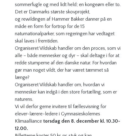
sommerfugle og med lidt held; en kongeørn eller to.
Det er Danmarks største skovprojekt,
og
rewildingen
af Hammer Bakker danner på en
måde en form for fortrop for de 15
naturnationalparker, som regeringen har vedtaget
skal laves i fremtiden.
Organiseret Vildskab handler om den proces, som vi
alle – både mennesker og dyr – skal deltage i for at
redde stumperne af den danske natur. For hvordan
gør man noget vildt, der har været tæmmet så
længe?
Organiseret Vildskab handler om, hvordan vi
mennesker kan indgå i den store fortælling, som er
naturens.
Vi vil derfor gerne invitere til fællesvisning for
elever-lærere-ledere i Gymnasieskolernes
Klimaalliance
torsdag den 8. december kl. 10.30-
12.00.
Billetterne koster 50 kr. pr. styk og kan