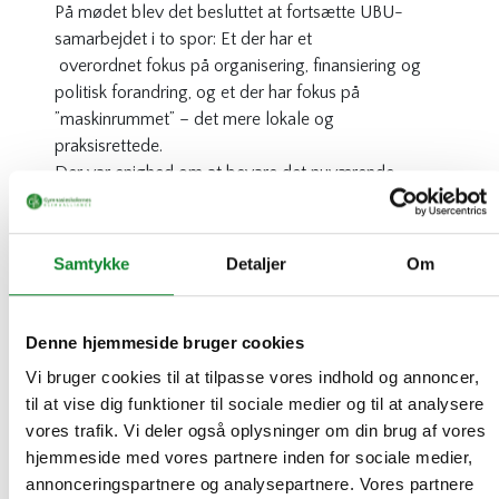
På mødet blev det besluttet at fortsætte UBU-
samarbejdet i to spor: Et der har et
overordnet fokus på organisering, finansiering og
politisk forandring, og et der har fokus på
”maskinrummet” – det mere lokale og
praksisrettede.
Der var enighed om at bevare det nuværende
sekretariat hos Verdens Bedste Nyheder, men at
søge finansiering til en fase 2. Sekretariatets
opgaver bliver:
Samtykke
Detaljer
Om
Kommunikation og sociale medier
Organisering
Denne hjemmeside bruger cookies
Kontakt til det politiske niveau – herunder
Vi bruger cookies til at tilpasse vores indhold og annoncer,
forsøg på at påvirke regeringsgrundlaget
til at vise dig funktioner til sociale medier og til at analysere
i en UBU-venlig retning, søge foretræde
vores trafik. Vi deler også oplysninger om din brug af vores
for relevante ordførere og udvalg.
hjemmeside med vores partnere inden for sociale medier,
Kontakt til fonde og formidle muligheder
annonceringspartnere og analysepartnere. Vores partnere