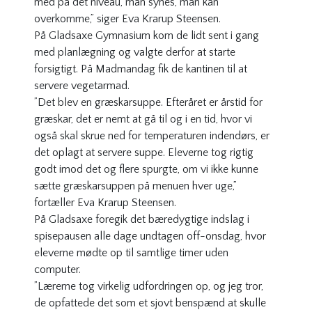
med på det niveau, man synes, man kan
overkomme,” siger Eva Krarup Steensen.
På Gladsaxe Gymnasium kom de lidt sent i gang
med planlægning og valgte derfor at starte
forsigtigt. På Madmandag fik de kantinen til at
servere vegetarmad.
”Det blev en græskarsuppe. Efteråret er årstid for
græskar, det er nemt at gå til og i en tid, hvor vi
også skal skrue ned for temperaturen indendørs, er
det oplagt at servere suppe. Eleverne tog rigtig
godt imod det og flere spurgte, om vi ikke kunne
sætte græskarsuppen på menuen hver uge,”
fortæller Eva Krarup Steensen.
På Gladsaxe foregik det bæredygtige indslag i
spisepausen alle dage undtagen off-onsdag, hvor
eleverne mødte op til samtlige timer uden
computer.
”Lærerne tog virkelig udfordringen op, og jeg tror,
de opfattede det som et sjovt benspænd at skulle