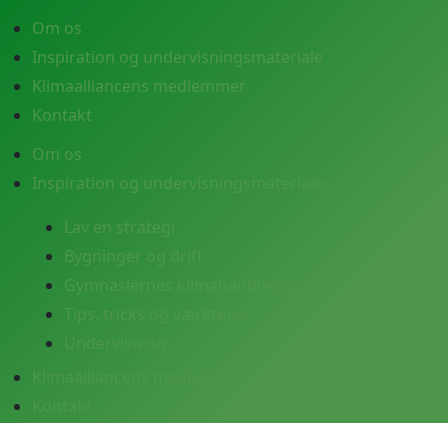
Om os
Inspiration og undervisningsmateriale
Klimaalliancens medlemmer
Kontakt
Om os
Inspiration og undervisningsmateriale
Lav en strategi
Bygninger og drift
Gymnasiernes klimahandledag
Tips, tricks og værktøjer
Undervisning
Klimaalliancens medlemmer
Kontakt