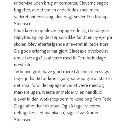
undervise uden brug af computer. Eleverne sagde
bagefter, at det var en anderledes, men mere
varieret undervisning, den dag,” smiler Eva Krarup
Steensen.
Både lærere og elever engagerede sig i tirsdagens
tøjbyttedag, og det tøj, som ikke fandt en ny ejer på
skolen, blev efterfælgende afleveret til Røde Kors.
De gode erfaringer har gjort Gladsaxe overbevist
om, at de også skal være med til Fem fede dage
næste år.
”Vi kunne godt have gjort mere i år, men den slags
tager jo lidt tid at løbe i gang, så vi valgte at starte i
det små, fordi det vigtigste var at være med og
markere ugen. Næste år melder vi en håndfuld
elever til den workshop som folkene bag Fem Fede
Dage afholder i oktober. Og så tager vi vores
deltagelse til et nyt niveau,” siger Eva Krarup
Steensen.