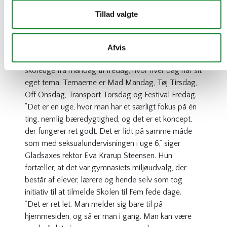
gang med i bæredygtighedsinitiativet
Fem Fede
Tillad valgte
Dage
, som er et event, hvor gymnasier konkurrerer
om at udvikle og afprøve bæredygtige ideer og
koncepter.
Afvis
Det er en koncentreret indsats, som løber over en
skoleuge fra mandag til fredag, hvor hver dag har sit
eget tema. Temaerne er
Mad Mandag, Tøj Tirsdag,
Off Onsdag, Transport Torsdag
og
Festival Fredag.
”Det er en uge, hvor man har et særligt fokus på én
ting, nemlig bæredygtighed, og det er et koncept,
der fungerer ret godt. Det er lidt på samme måde
som med seksualundervisningen i uge 6,” siger
Gladsaxes rektor Eva Krarup Steensen. Hun
fortæller, at det var gymnasiets miljøudvalg, der
består af elever, lærere og hende selv som tog
initiativ til at tilmelde Skolen til
Fem fede dage
.
”Det er ret let. Man melder sig bare til på
hjemmesiden, og så er man i gang. Man kan være